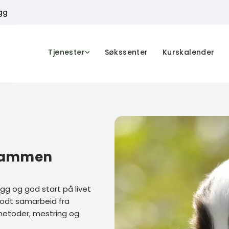
gg
Tjenester
Søkssenter
Kurskalender
t sammen
gg og god start på livet
 godt samarbeid fra
metoder, mestring og