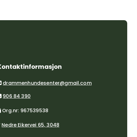
Kontaktinformasjon
drammenhundesenter@gmail.com

906 84 390

Org.nr: 967539538

Nedre Eikervei 65, 3048
