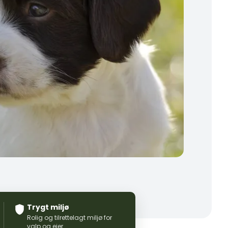
Trygt miljø
Rolig og tilrettelagt miljø for
valp og eier.