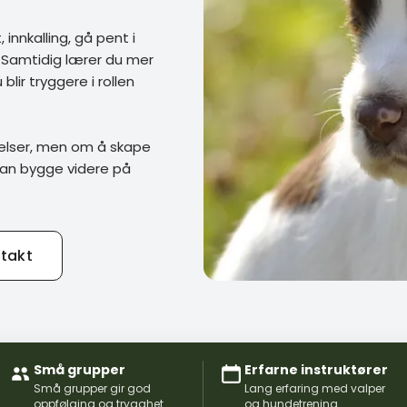
innkalling, gå pent i
. Samtidig lærer du mer
blir tryggere i rollen
velser, men om å skape
 kan bygge videre på
takt
Små grupper
Erfarne instruktører
Små grupper gir god
Lang erfaring med valper
oppfølging og trygghet.
og hundetrening.