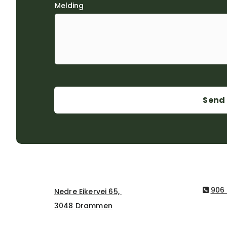
Melding
906 
Nedre Eikervei 65,

3048 Drammen