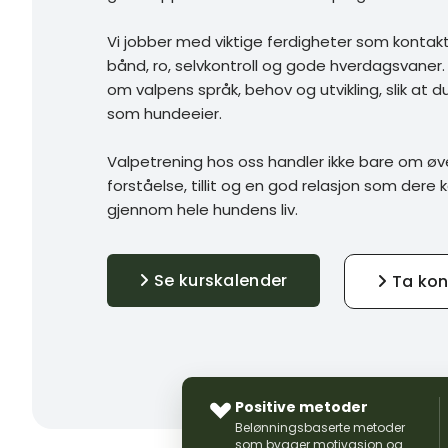
Vi jobber med viktige ferdigheter som kontakt, 
bånd, ro, selvkontroll og gode hverdagsvaner
om valpens språk, behov og utvikling, slik at du 
som hundeeier.
Valpetrening hos oss handler ikke bare om ø
forståelse, tillit og en god relasjon som dere
gjennom hele hundens liv.
Se kurskalender
Ta kon
Positive metoder
Belønningsbaserte metoder
som bygger motivasjon og