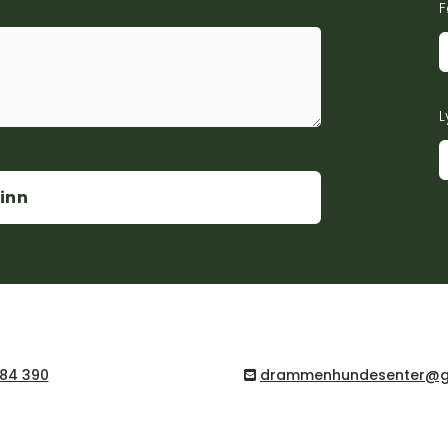
F
L
84 390
drammenhundesenter@g
