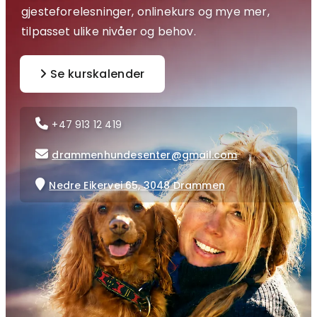
gjesteforelesninger, onlinekurs og mye mer,
tilpasset ulike nivåer og behov.
Se kurskalender

+47 913 12 419

drammenhundesenter@gmail.com

Nedre Eikervei 65, 3048 Drammen