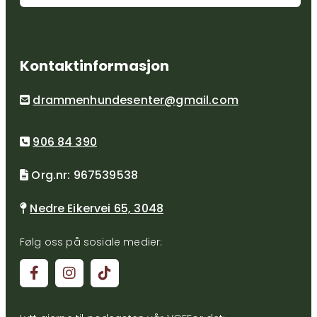
Kontaktinformasjon
drammenhundesenter@gmail.com

906 84 390

Org.nr: 967539538

Nedre Eikervei 65, 3048

Følg oss på sosiale medier: