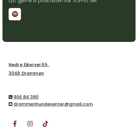
Lytt gjerne til podcasten vår VOFFor det:
Nedre Eikervei 65,
3048 Drammen
906 84 390

drammenhundesenter@gmail.com
